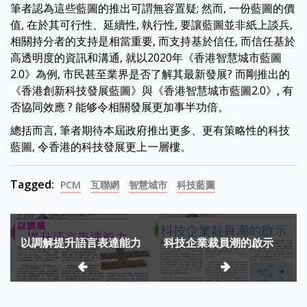
筆者認為這些藍圖的推出可謂無容置疑; 然而, 一份藍圖的價
值, 在於其可行性、延續性, 執行性, 要讓藍圖並非紙上談兵,
相關持分者的支持是相當重要, 而支持基於信任, 而信任基於
高透明度的資訊和溝通, 就以2020年《香港智慧城市藍圖
2.0》為例, 市民甚至業界是否了解其最新發展? 而剛推出的
《香港創新科技發展藍圖》與《香港智慧城市藍圖2.0》, 有
否協同效應 ? 能够令相關發展更加事半功倍。
總括而言, 筆者期待本屆政府推出更多、更有策略性的科技
藍圖, 令香港的科技發展更上一層樓。
Tagged:
PCM
互聯網
智慧城市
科技藍圖
Post
以調解提升語言表達能力
科技企業裁員潮的啟示
navigation