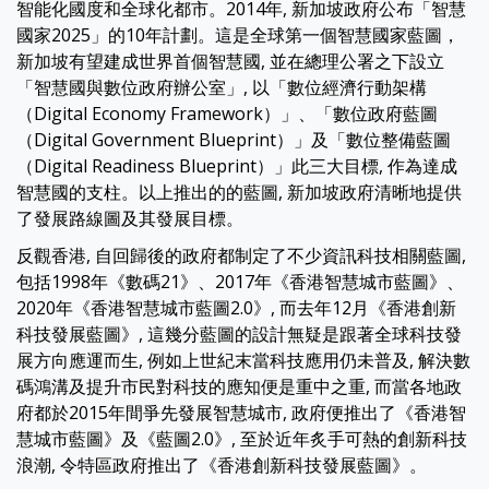
智能化國度和全球化都市。2014年, 新加坡政府公布「智慧
國家2025」的10年計劃。這是全球第一個智慧國家藍圖，
新加坡有望建成世界首個智慧國, 並在總理公署之下設立
「智慧國與數位政府辦公室」, 以「數位經濟行動架構
（Digital Economy Framework）」、「數位政府藍圖
（Digital Government Blueprint）」及「數位整備藍圖
（Digital Readiness Blueprint）」此三大目標, 作為達成
智慧國的支柱。以上推出的的藍圖, 新加坡政府清晰地提供
了發展路線圖及其發展目標。
反觀香港, 自回歸後的政府都制定了不少資訊科技相關藍圖,
包括1998年《數碼21》、2017年《香港智慧城市藍圖》、
2020年《香港智慧城市藍圖2.0》, 而去年12月《香港創新
科技發展藍圖》, 這幾分藍圖的設計無疑是跟著全球科技發
展方向應運而生, 例如上世紀末當科技應用仍未普及, 解決數
碼鴻溝及提升市民對科技的應知便是重中之重, 而當各地政
府都於2015年間爭先發展智慧城市, 政府便推出了《香港智
慧城市藍圖》及《藍圖2.0》, 至於近年炙手可熱的創新科技
浪潮, 令特區政府推出了《香港創新科技發展藍圖》。