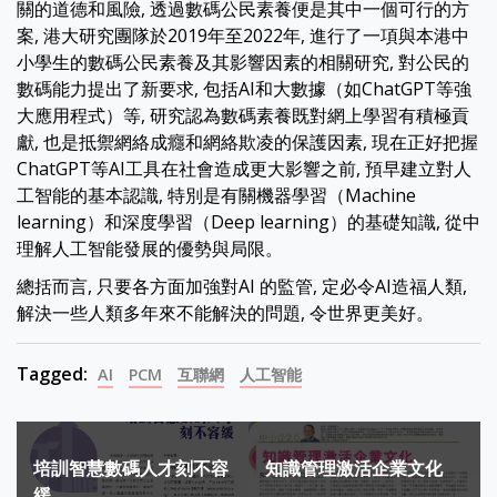
關的道德和風險, 透過數碼公民素養便是其中一個可行的方
案, 港大研究團隊於2019年至2022年, 進行了一項與本港中
小學生的數碼公民素養及其影響因素的相關研究, 對公民的
數碼能力提出了新要求, 包括AI和大數據（如ChatGPT等強
大應用程式）等, 研究認為數碼素養既對網上學習有積極貢
獻, 也是抵禦網絡成癮和網絡欺凌的保護因素, 現在正好把握
ChatGPT等AI工具在社會造成更大影響之前, 預早建立對人
工智能的基本認識, 特別是有關機器學習（Machine
learning）和深度學習（Deep learning）的基礎知識, 從中
理解人工智能發展的優勢與局限。
總括而言, 只要各方面加強對AI 的監管, 定必令AI造福人類,
解決一些人類多年來不能解決的問題, 令世界更美好。
Tagged:
AI
PCM
互聯網
人工智能
Post
培訓智慧數碼人才刻不容
知識管理激活企業文化
navigation
緩