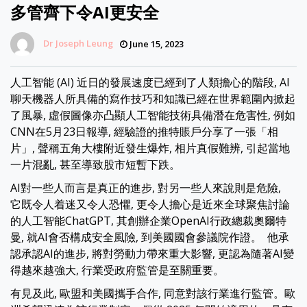
多管齊下令AI更安全
Dr Joseph Leung
June 15, 2023
人工智能 (AI) 近日的發展速度已經到了人類擔心的階段, AI
聊天機器人所具備的寫作技巧和知識已經在世界範圍內掀起
了風暴, 虛假圖像亦凸顯人工智能技術具備潛在危害性, 例如
CNN在5月23日報導, 經驗證的推特賬戶分享了一張「相
片」, 聲稱五角大樓附近發生爆炸, 相片真假難辨, 引起當地
一片混亂, 甚至導致股市短暫下跌。
AI對一些人而言是真正的進步, 對另一些人來說則是危險,
它既令人着迷又令人恐懼, 更令人擔心是近來全球聚焦討論
的人工智能ChatGPT, 其創辦企業OpenAI行政總裁奧爾特
曼, 就AI會否構成安全風險, 到美國國會參議院作證。 他承
認承認AI的進步, 將對勞動力帶來重大影響, 更認為隨著AI變
得越來越強大, 行業受政府監管是至關重要。
有見及此, 歐盟和美國攜手合作, 同意對該行業進行監管。歐