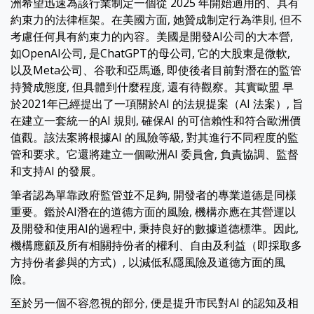
洲希望迅速為該行業制定一個從 2025 年開始適用的、具有
約束力的法律框架。在美國方面, 她贊成制定行為準則, 但不
考慮任何具有約束力的內容。美國是開發AI公司的大本營,
如OpenAI公司, 是ChatGPT的母公司, 它的大股東是微軟,
以及Meta公司、谷歌和亞馬遜, 即使後者目前對潛在的監管
持贊成態度, 但具體到什麼程度, 還有待觀察。其實歐盟 早
於2021年已經提出了一項關於AI 的法規提案（AI 法案）, 旨
在建立一套統一的AI 規則, 確保AI 的可信賴性和符合歐洲價
值觀。該法案將根據AI 的風險等級, 對其進行不同程度的監
管和要求。它還將建立一個歐洲AI 委員會, 負責協調、監督
和支持AI 的發展。
筆者認為單靠政府監管並不足夠, 開發者的專業道德是同樣
重要。鑑於AI潛在的道德方面的風險, 機構亦應在其營運以
及開發和使用AI的過程中, 秉持良好的數據道德標準。因此,
機構應顧及所有相關持份者的權利、自由及利益（即採取多
方持份者參與的方式）, 以減低私隱風險及道德方面的風
險。
至於另一個不容忽視的部分, 便是提升市民對AI 的認知及相