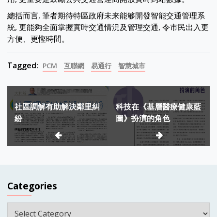
總括而言, 筆者期待特區政府未来能够開發智能交通管理系
統, 更能夠全面掌握實時交通情況及管理交通, 令市民出入更
方便、更慳時間。
Tagged:
PCM
互聯網
易通行
智慧城市
Post
社區調解有助解決鄰里糾
科技在《基層醫療健康藍
navigation
紛
圖》扮演的角色
Categories
Categories