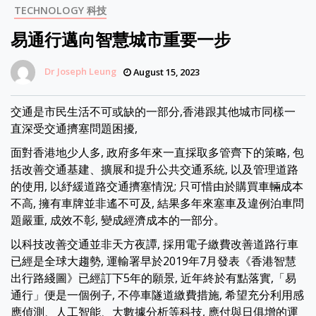
TECHNOLOGY 科技
易通行邁向智慧城市重要一步
Dr Joseph Leung
August 15, 2023
交通是市民生活不可或缺的一部分,香港跟其他城市同樣一
直深受交通擠塞問題困擾,
面對香港地少人多, 政府多年來一直採取多管齊下的策略, 包
括改善交通基建、擴展和提升公共交通系統, 以及管理道路
的使用, 以紓緩道路交通擠塞情況; 只可惜由於購買車輛成本
不高, 擁有車牌並非遙不可及, 結果多年來塞車及違例泊車問
題嚴重, 成效不彰, 變成經濟成本的一部分。
以科技改善交通並非天方夜譚, 採用電子繳費改善道路行車
已經是全球大趨勢, 運輸署早於2019年7月發表《香港智慧
出行路綫圖》已經訂下5年的願景, 近年終於有點落實,「易
通行」便是一個例子, 不停車隧道繳費措施, 希望充分利用感
應偵測、人工智能、大數據分析等科技, 應付與日俱增的運