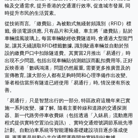
輸及交通需求, 提升香港的交通運行效率, 促進城市發展, 同
時提升市民的生活質素。
從技術而言, 「繳費貼」為被動式無綫射頻識別（RFID）標
籤, 毋須電源供應, 只有晶片和天綫。車主將「繳費貼」貼於
車輛擋風玻璃上, 每當車輛駛經收費隧道時, 會通過大型龍門
架, 讓其天綫讀取RFID標籤數據, 識別駛過車輛並自動於預
設的繳費戶口中扣除隧道費。其實當2月推出「易通行」時
出現不少問題, 包括出現車輛貼偵測錯誤而亂扣費用等, 正好
反映香港「數碼鴻溝」問題仍然嚴重, 需要更多推廣普及的
宣傳教育, 讓大部分人都有足夠時間和心理準備作出改變。
筆者相信當所有隧道已經使用「易通行」時, 情況便有所改
善。
「易通行」只是智慧出行的一部分, 特區政府這幾年來已實
施一系列改變。據了解, 隨着主要幹線和道路的交通探測
器、新一代路旁停車收費錶（包括透過「入錶易」流動應用
程式提供實時空置泊位資訊）、實時交通燈號調節系統先導
計劃、自動泊車系統等智能運輸基礎建設項目逐步落成使
用, 更重要是鼓勵公共交通營運商開放實時到站數據。