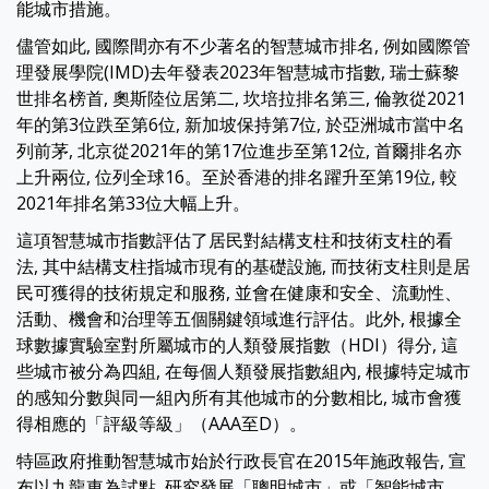
能城市措施。
儘管如此, 國際間亦有不少著名的智慧城市排名, 例如國際管
理發展學院(IMD)去年發表2023年智慧城市指數, 瑞士蘇黎
世排名榜首, 奧斯陸位居第二, 坎培拉排名第三, 倫敦從2021
年的第3位跌至第6位, 新加坡保持第7位, 於亞洲城市當中名
列前茅, 北京從2021年的第17位進步至第12位, 首爾排名亦
上升兩位, 位列全球16。至於香港的排名躍升至第19位, 較
2021年排名第33位大幅上升。
這項智慧城市指數評估了居民對結構支柱和技術支柱的看
法, 其中結構支柱指城市現有的基礎設施, 而技術支柱則是居
民可獲得的技術規定和服務, 並會在健康和安全、流動性、
活動、機會和治理等五個關鍵領域進行評估。此外, 根據全
球數據實驗室對所屬城市的人類發展指數（HDI）得分, 這
些城市被分為四組, 在每個人類發展指數組內, 根據特定城市
的感知分數與同一組內所有其他城市的分數相比, 城市會獲
得相應的「評級等級」（AAA至D）。
特區政府推動智慧城市始於行政長官在2015年施政報告, 宣
布以九龍東為試點, 研究發展「聰明城市」或「智能城市