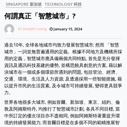
SINGAPORE 新加坡
TECHNOLOGY 科技
何謂真正「智慧城市」?
Dr Joseph Leung
January 15, 2024
過去10年, 全球各地城市均致力發展智慧城市; 然而 「智慧
城市」一詞並無普遍通用的定義。根據不同地方及機構所採
用的定義，智慧城市應具備兩個共同特點, 首先是充分發揮
資訊及通訊科技基建的優勢, 並構思饒具創意的方案, 藉以解
決城市在一個或多個環節所遇到的問題, 包括管治、經濟、
交通、環境、生活及人力資源; 及透過採用一些智能措施, 藉
以提升市民的生活質素, 及令城市可持續發展, 變得更具競爭
力。
世界各地很多大城市, 例如首爾、新加坡、東京、紐約、倫
敦及阿姆斯特丹, 均推行了智慧城市計劃, 各具不同目標, 當
中所訂定的優次項目亦不盡相同, 例如阿姆斯特著重提升環
境的持續發展能力; 而首爾目標是在多個不同的範疇推展智