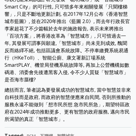
Smart City」的可行性, 只可惜多年來相關發展「只聞樓梯
響」, 只是不斷地更新計劃, 在2017年12月公布《香港智慧
城市藍圖》, 並在2020年推出《藍圖 2.0》, 而去年行政長官
李家超花了不少篇幅於去年的施政報告, 表示未來將推出
「百項方案」, 將香港改革為「智慧城市」, 只可惜過去一
年, 其發展可謂事與願違,「智慧城市」尚未見到成效, 醜聞
反而絡繹不絕, 包括區議會系統故障
、
不停車繳費系統易通
行（HKeToll）、智能公廁、康文署新訂場系統
SmartPLAY、機管局登機系統故障等, 再加上公營機構如數
碼港、消委會先後遭黑客入侵,
令不少人質疑「智慧城市」
是否海市蜃樓?
總括而言, 筆者認為要發展成功的智慧城市, 當中智慧並非來
自科技而是政府, 而政府的智慧便應來自民間, 否則所推動的
服務永遠不能做到「想市民所想 急市民所急」, 期望特區政
府在2024年成功推動更多、更有智慧的政府服務, 邁向市民
所渴望的真正「智慧城市」。
Tagged:
PCM
互聯網
智慧城市