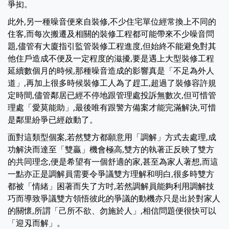
爭抝。
此外,另一種噪音便來自裝修,不少住宅單位經常換上不同的
住客,而每次搬遷及相關的裝修工程都可能帶來不少噪音問
題,儘管有大廈指引監管裝修工程進度,但始終不能避免對其
他住戶造成不便及一定程度的滋擾,要是遇上大型裝修工程
延續數個月的時候,那種噪音造成的影響真是「不足為外人
道」,再加上很多時候裝修工人為了趕工,超過了裝修容許規
定時間,儘管鄰居已經不停地跟管理處投訴無數次,但可惜管
理處「愛莫能助」,最後唯有跟警方備案才能完滿解決,可惜
是鄰里紛爭已經啟動了。
面對這類型個案,若然雙方都願意用「調解」方式去處理,成
功解決而達至「雙贏」機會極高,雙方的執著正反映了雙方
的共同理念,便是希望有一個舒適的家,甚至為家人著想,而這
一點亦正是調解員需要令爭議雙方理解和明白,很多時雙方
都被「情緒」困著而失了方吋,若然調解員能夠利用調解技
巧而導致爭議雙方領悟彼此的爭議的動機亦只是出於對家人
的關懷,所謂「己所不欲、勿施於人」,相信問題便很快可以
「迎刄而解」。