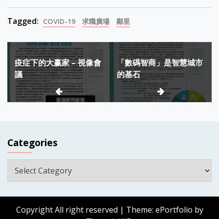
Tagged:
COVID-19
求職廣場
鄰里
Post
疫症下的大赢家 – 視像會
「數碼智商」是智慧城市
navigation
議
的基石
Categories
Categories
Copyright All right reserved
|
Theme: ePortfolio by