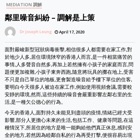
MEDIATION 調解
鄰里噪音糾紛 – 調解是上策
Dr Joseph Leung
April 17, 2020
面對嚴峻新型冠狀病毒衝擊,相信很多人都需要在家工作,對
於地少人多,居住環境陜窄的香港人而言,是一件相當痛苦的
事情,人多聲音自然多,再加上若然擁有小孩子的家庭而言,問
題便更加複雜,小孩子東奔西跑,隨意將玩具的擲在地上,受害
不只是自己單位的地板,更會製造噪音給予樓下單位的住客,
要明白今天很多人被迫在家工作,例如使用視頻會議,需要較
安靜的環境,然而,這些持續的噪音會嚴重影響左鄰右里的生
活,是一種欠公德心的行為。
今天的香港人,面對持久未能見到盡頭的疫情,情緒已經大受
影響,部分人更擔心未來的生活,包括工作、健康等問題,在這
種情況下,所居住的地方是唯一能夠給他們真正休息,感到安
全的地方,若然因為睦鄰自私的行為再受打擊,便很容易出現