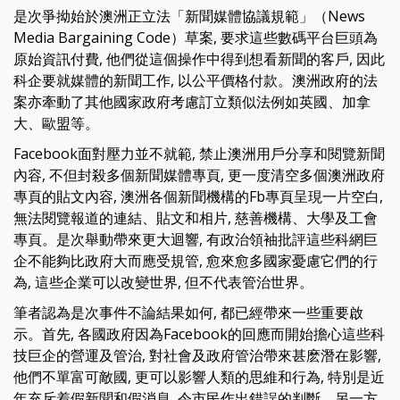
是次爭拗始於澳洲正立法「新聞媒體協議規範」（News
Media Bargaining Code）草案, 要求這些數碼平台巨頭為
原始資訊付費, 他們從這個操作中得到想看新聞的客戶, 因此
科企要就媒體的新聞工作, 以公平價格付款。澳洲政府的法
案亦牽動了其他國家政府考慮訂立類似法例如英國、加拿
大、歐盟等。
Facebook面對壓力並不就範, 禁止澳洲用戶分享和閱覽新聞
內容, 不但封殺多個新聞媒體專頁, 更一度清空多個澳洲政府
專頁的貼文內容, 澳洲各個新聞機構的Fb專頁呈現一片空白,
無法閱覽報道的連結、貼文和相片, 慈善機構、大學及工會
專頁。是次舉動帶來更大迴響, 有政治領袖批評這些科網巨
企不能夠比政府大而應受規管, 愈來愈多國家憂慮它們的行
為, 這些企業可以改變世界, 但不代表管治世界。
筆者認為是次事件不論結果如何, 都已經帶來一些重要啟
示。首先, 各國政府因為Facebook的回應而開始擔心這些科
技巨企的營運及管治, 對社會及政府管治帶來甚麽潛在影響,
他們不單富可敵國, 更可以影響人類的思維和行為, 特別是近
年充斥着假新聞和假消息, 令市民作出錯誤的判斷。另一方