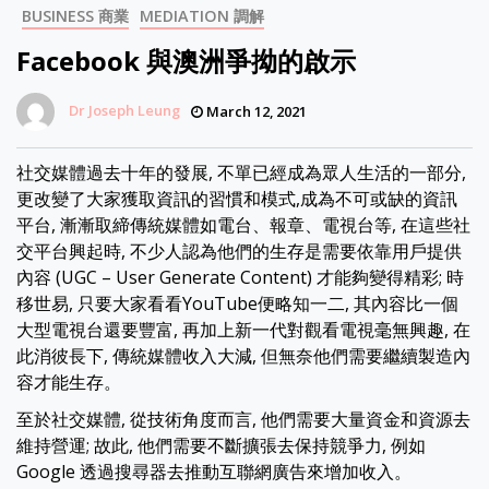
BUSINESS 商業
MEDIATION 調解
Facebook 與澳洲爭拗的啟示
Dr Joseph Leung
March 12, 2021
社交媒體過去十年的發展, 不單已經成為眾人生活的一部分,
更改變了大家獲取資訊的習慣和模式,成為不可或缺的資訊
平台, 漸漸取締傳統媒體如電台、報章、電視台等, 在這些社
交平台興起時, 不少人認為他們的生存是需要依靠用戶提供
內容 (UGC – User Generate Content) 才能夠變得精彩; 時
移世易, 只要大家看看YouTube便略知一二, 其內容比一個
大型電視台還要豐富, 再加上新一代對觀看電視毫無興趣, 在
此消彼長下, 傳統媒體收入大減, 但無奈他們需要繼續製造內
容才能生存。
至於社交媒體, 從技術角度而言, 他們需要大量資金和資源去
維持營運; 故此, 他們需要不斷擴張去保持競爭力, 例如
Google 透過搜尋器去推動互聯網廣告來增加收入。