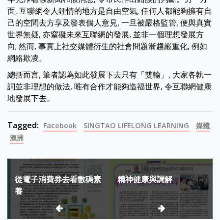
面, 互聯網令人鍾情的地方是自由空氣, 任何人都能夠擁有自
己的空間去方享及發表個人意見, 一旦被嚴格監管, 便與真實
世界無疑, 亦窒礙未來互聯網的發展, 並非一個理想發展方
向; 然而, 事實上社交媒體衍生的社會問題漸趨嚴重化, 例如
網絡欺凌。
總括而言, 筆者認為如此發展下去只有「雙輸」, 大家各執一
詞並非理想的做法, 唯有合作才能夠造福世界, 令互聯網健康
地發展下去。
Tagged:
Facebook
SINGTAO LIFELONG LEARNING
媒體
澳洲
Post
從電子消費券去看數碼素
精神健康與調解
navigation
養