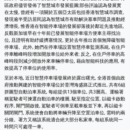
區政府儘管發佈了智慧城市發展藍圖;部份評論認為發展實
在太慢, 曾經有一項關於五個亞太區包括香港智慧城市調查,
發現逾半受訪居民認為智慧城市有助解決塞車問題及推動經
濟增長, 惟香港在智能停車場的發展卻落後於鄰近先進地區,
反觀新加坡早在十年前已發展智能停車場方便車主尋找泊
位, 且證明有助紓緩擠塞情況, 更於去年推出首個無障礙智能
停車場。此外, 她們在停車場設置智慧停車監測系統, 在住戶
停車離峰時段增加開放車位給外來者; 反之, 在住戶停車的高
峰時段則減少開放外來車輛停車位, 藉由智能科技的應用, 有
效提高了停車位的使用率。
至於本地, 近日智慧停車場發展終於露出曙光, 全港首個由政
府推動興建的智能停車場位於荃灣海盛路正式推出, 共有6組
拼圖型自動泊車系統, 每組提供13個車位, 共3層高。運輸署
稱駕駛者可揀選自動泊車的樓層, 駛至指定位置, 以磁卡啟動
程序, 閘門開啟後, 駕駛者可倒車至載車板並下車, 再以磁卡
關閉閘門, 系統便會自動將車輛升降至空置泊車位, 需時約兩
分鐘。署方又稱該系統適合絕大部分私家車, 每組系統同一
時間只可處理一車。