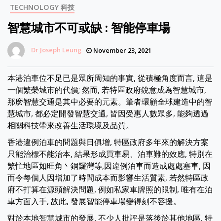
TECHNOLOGY 科技
智慧城市不可或缺 : 智能停車場
Dr Joseph Leung
November 23, 2021
本港泊車位不足已是眾所周知的事實, 從積極角度而言, 這是
一個繁榮城市的代價; 然而, 若特區政府銳意成為智慧城市,
那麽智慧交通是其中必要的元素。筆者環顧全球建造中的智
慧城市, 都必定開發智慧交通, 皆因受惠人數眾多, 能夠透過
相關科技帶來改善生活環境及品質。
香港違例泊車的問題與日俱增, 特區政府多年來的解決方案
只能治標不能治本, 結果形成買車易、泊車難的效應, 特別在
繁忙地區如旺角丶銅鑼灣等,因違例泊車而造成處處塞車, 因
而令每個人因增加了時間成本而影響生活質素, 若然特區政
府不打算在源頭解決問題, 例如私家車牌照的限制, 唯有在泊
車方面入手, 故此, 發展智能停車場變得刻不容援。
對於本地智慧城市的發展, 不少人批評是落後於其他地區, 特