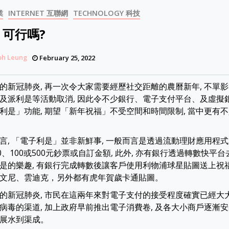
業
INTERNET 互聯網
TECHNOLOGY 科技
 可行嗎?
ph Leung
February 25, 2022
的新冠肺炎, 再一次令大家需要經歷社交距離的農曆新年, 不單影
及派利是等活動取消, 因此令不少銀行、電子支付平台、及虛擬銀
利是」功能, 期望「新年祝福」不受空間和時間限制, 當中更有
言, 「電子利是」並非新鮮事, 一般而言是透過流動理財應用程式
0、100或500元鈔票或自訂金額, 此外, 亦有銀行透過轉數快平台
是的樂趣, 有銀行完成轉數後讓客戶使用利物浦球星貼圖送上祝福
文尼、雲迪克，另外都有虎年賀歲卡通貼圖。
的新冠肺炎, 市民在這兩年來對電子支付的接受程度確實已經大大
病毒的渠道, 加上政府早前推出電子消費卷, 及各大小商戶逐漸安
展水到渠成。