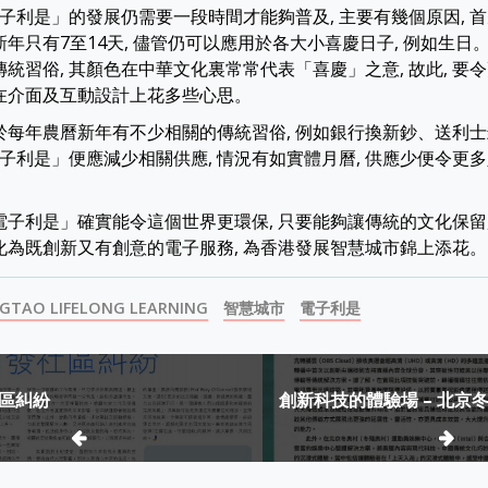
子利是」的發展仍需要一段時間才能夠普及, 主要有幾個原因, 
新年只有7至14天, 儘管仍可以應用於各大小喜慶日子, 例如生日。
國傳統習俗, 其顏色在中華文化裏常常代表「喜慶」之意, 故此, 
須在介面及互動設計上花多些心思。
由於每年農曆新年有不少相關的傳統習俗, 例如銀行換新鈔、送利士
子利是」便應減少相關供應, 情況有如實體月曆, 供應少便令更
「電子利是」確實能令這個世界更環保, 只要能夠讓傳統的文化保留
轉化為既創新又有創意的電子服務, 為香港發展智慧城市錦上添花。
NGTAO LIFELONG LEARNING
智慧城市
電子利是
區糾紛
創新科技的體驗場 – 北京
ion