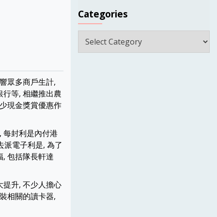
Categories
Categories
響眾多商戶生計,
行等, 相繼推出農
不少現金獎賞優惠作
, 每封利是內付港
去派電子利是, 為了
, 包括隊長軒達
提升, 不少人擔心
裝相關的讀卡器,