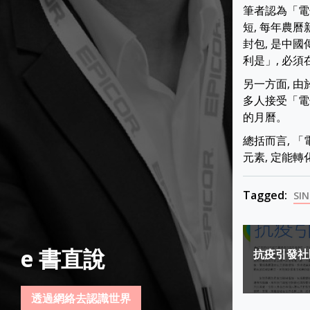
筆者認為「電
短, 每年農曆
封包, 是中
利是」, 必
另一方面, 
多人接受「電
的月曆。
總括而言, 
元素, 定能
Tagged:
SI
Post
e 書直說
抗疫引發社
navigat
透過網絡去認識世界