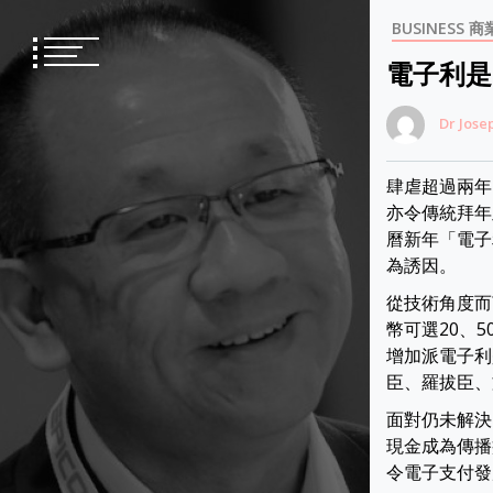
Skip
BUSINESS 商
to
content
電子利是
Dr Jose
肆虐超過兩年
亦令傳統拜年
曆新年「電子
為誘因。
從技術角度而
幣可選20、5
增加派電子利
臣、羅拔臣、
面對仍未解決
現金成為傳播
令電子支付發