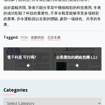
由於篇幅所限, 筆者只能分享當中幾個精彩的科技應用, 冬奥
的成功彰顯了科技的重要性, 不單令觀眾能够享受多場精彩
的賽事, 亦令運動員以全新的體驗, 參與一場綠色、共享的冬
奧。
Tagged:
PCM
創新科技
北京冬奧
Post
電子利是 可行嗎?
企業應知的網絡危機 (上)
navigation
Categories
Categories