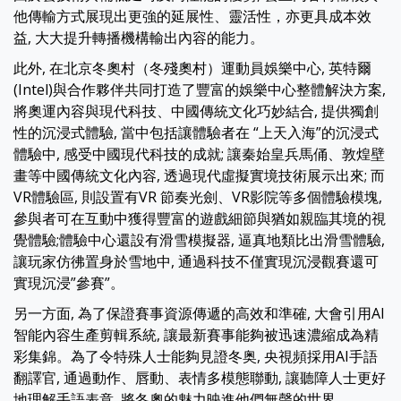
他傳輸方式展現出更強的延展性、靈活性，亦更具成本效
益, 大大提升轉播機構輸出內容的能力。
此外, 在北京冬奧村（冬殘奧村）運動員娛樂中心, 英特爾
(Intel)與合作夥伴共同打造了豐富的娛樂中心整體解決方案,
將奧運內容與現代科技、中國傳統文化巧妙結合, 提供獨創
性的沉浸式體驗, 當中包括讓體驗者在 “上天入海”的沉浸式
體驗中, 感受中國現代科技的成就; 讓秦始皇兵馬俑、敦煌壁
畫等中國傳統文化內容, 透過現代虛擬實境技術展示出來; 而
VR體驗區, 則設置有VR 節奏光劍、VR影院等多個體驗模塊,
參與者可在互動中獲得豐富的遊戲細節與猶如親臨其境的視
覺體驗;體驗中心還設有滑雪模擬器, 逼真地類比出滑雪體驗,
讓玩家仿彿置身於雪地中, 通過科技不僅實現沉浸觀賽還可
實現沉浸”參賽”。
另一方面, 為了保證賽事資源傳遞的高效和準確, 大會引用AI
智能內容生產剪輯系統, 讓最新賽事能夠被迅速濃縮成為精
彩集錦。為了令特殊人士能夠見證冬奥, 央視頻採用AI手語
翻譯官, 通過動作、唇動、表情多模態聯動, 讓聽障人士更好
地理解手語表意, 將冬奧的魅力映進他們無聲的世界。