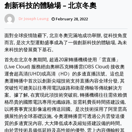
創新科技的體驗場 – 北京冬奧
Dr Joseph Leung
February 28, 2022
面對全球疫情陰霾下, 北京冬奧完滿地成功舉辦, 從科技角度
而言, 是次大型運動盛事成為了一個創新科技的體驗場, 為未
来科技的發展奠下基石。
首先在北京冬奧期間, 超過20家轉播機構使用「雲直播」
(Live Cloud) 服務經由奧林匹克轉播雲(OBS Cloud) 接收奧
運會超高清(UHD)或高清（HD）的多邊直播訊號。這也是
奧運轉播中首次以創新尖端技術支持直播內容全球分發, 其
突破性可媲美以往專用電訊線路和衛星傳輸等傳統解決方
案。據了解, 在實現此項技術突破前, 轉播機構往往需依賴價
格昂貴的國際電訊專用光纖線路, 並需耗費長時間搭建設備,
以將賽事實況影像遠程傳送回國。是次技術採用了阿里雲高
擴展性的全球基礎設施, 令奧運轉播雲可透過公共雲發送優
質的多邊實況內容, 大大降低成本及縮短搭建設備的時間。
由於雲技術具備低延時及高性能的優勢, 雲上內容傳輸較其