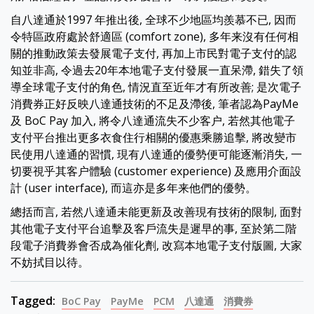
自八達通於1997 年推出後, 全球不少地區均羨慕不已, 因而
令特區政府處於舒適區 (comfort zone), 多年来沒有任何相
關的推動政策去發展電子支付, 再加上市民對電子支付的認
知並非高, 令過去20年本地電子支付發展一直呆滯, 錯失了領
導全球電子支付的角色, 情況直至近年才有所改善; 是次電子
消費券正好反映八達通技術的不足及滯後, 筆者認為PayMe
及 BoC Pay 加入, 將令八達通流失不少客户, 若然其他電子
支付平台推出更多衣食住行相關的優惠乘勝追擊, 將改變市
民使用八達通的習慣, 現有八達通的優勢便可能逐漸消失, 一
切要視乎其客户體驗 (customer experience) 及應用介面設
計 (user interface), 而這亦是多年来他們的優勢。
總括而言, 若然八達通未能更新及改善現有技術的限制, 面對
其他電子支付平台追擊及客戶流失是遲早的事, 至於第二階
段電子消費券會否成為催化劑, 改寫本地電子支付版圖, 大家
不妨拭目以待。
Tagged:
BoC Pay
PayMe
PCM
八達通
消費券