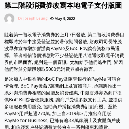
第二階段消費券改寫本地電子支付版圖
Dr Joseph Leung
May 9, 2022
隨着第一階段電子消費券於上月7日發放, 第二階段消費券目
標即將於年中接受登記並於暑假期間發放, 財政司司長陳茂
波早亦宣布增加營辦商PayMe及BoC Pay讓合資格市民選
擇。筆者相信這個消息對不少登記使用八達通收取電子消費
券的市民而言, 絕對是一個喜訊, 尤如給予他們逃生門, 皆因
他們對於分階段領取5000元消費券頗有微言。
是次加入中銀香港的BoC Pay及匯豐銀行的PayMe 可謂合
情合理, BoC Pay覆蓋7萬間網上及實體商戶, 承諾將推出一
系列與消費券相關的回贈及消費優惠, 中銀香港亦為商戶提
供BoC Bill綜合收款服務, 讓商戶受理多款支付工具, 並提供
多項服務費用豁免, 協助商戶捕捉消費券計劃商機。至於
PayMe用戶超過270萬, 加上自2019年3月推出商用版
PayMe for Business, 已擁有逾3.4萬家網上及實體商戶使
用, 相信經客户登記消費券後會有一系列優惠和獎賞。