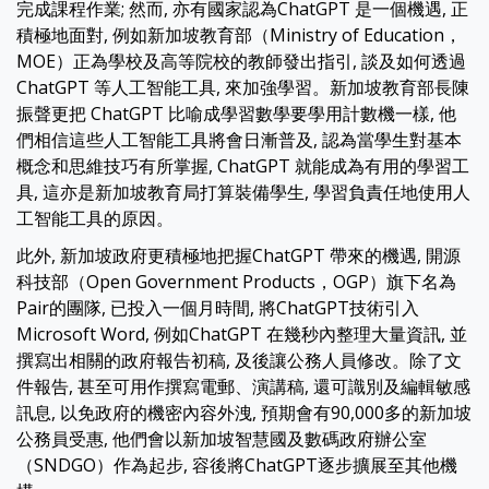
完成課程作業; 然而, 亦有國家認為ChatGPT 是一個機遇, 正
積極地面對, 例如新加坡教育部（Ministry of Education，
MOE）正為學校及高等院校的教師發出指引, 談及如何透過
ChatGPT 等人工智能工具, 來加強學習。新加坡教育部長陳
振聲更把 ChatGPT 比喻成學習數學要學用計數機一樣, 他
們相信這些人工智能工具將會日漸普及, 認為當學生對基本
概念和思維技巧有所掌握, ChatGPT 就能成為有用的學習工
具, 這亦是新加坡教育局打算裝備學生, 學習負責任地使用人
工智能工具的原因。
此外, 新加坡政府更積極地把握ChatGPT 帶來的機遇, 開源
科技部（Open Government Products，OGP）旗下名為
Pair的團隊, 已投入一個月時間, 將ChatGPT技術引入
Microsoft Word, 例如ChatGPT 在幾秒內整理大量資訊, 並
撰寫出相關的政府報告初稿, 及後讓公務人員修改。除了文
件報告, 甚至可用作撰寫電郵、演講稿, 還可識別及編輯敏感
訊息, 以免政府的機密內容外洩, 預期會有90,000多的新加坡
公務員受惠, 他們會以新加坡智慧國及數碼政府辦公室
（SNDGO）作為起步, 容後將ChatGPT逐步擴展至其他機