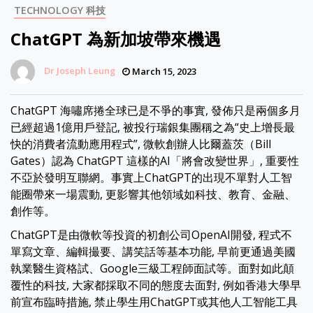
TECHNOLOGY 科技
ChatGPT 為新加坡帶來機遇
Dr Joseph Leung
March 15, 2023
ChatGPT 海嘯席捲全球已是不爭的事實, 發佈只是兩個多月
已經超過1億用戶登記, 被投行瑞銀集團稱之為“史上增長最
快的消費者流動應用程式”, 微軟創辦人比爾蓋茨（Bill
Gates）認為 ChatGPT 這樣的AI「將會改變世界」, 重要性
不亞於發明互聯網。事實上ChatGPT的出現不單對人工智
能圈帶來一場震動, 更影響其他領域如科技、教育、金融、
創作等。
ChatGPT是由微軟等投資的初創公司OpenAI開發, 程式不
單寫文章、編輯撮要、講笑話等基本功能, 早前更通過美國
執業醫生資格試、Google三級工程師面試等。面對如此顛
覆性的科技, 大家都採取不同的態度去面對, 例如香港大學早
前宣布臨時措施, 禁止學生用ChatGPT或其他人工智能工具