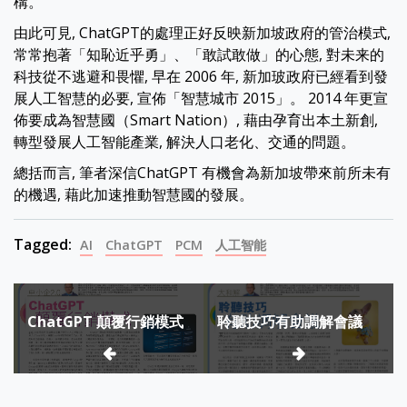
構。
由此可見, ChatGPT的處理正好反映新加坡政府的管治模式,
常常抱著「知恥近乎勇」、「敢試敢做」的心態, 對未来的
科技從不逃避和畏懼, 早在 2006 年, 新加玻政府已經看到發
展人工智慧的必要, 宣佈「智慧城市 2015」。 2014 年更宣
佈要成為智慧國（Smart Nation）, 藉由孕育出本土新創,
轉型發展人工智能產業, 解決人口老化、交通的問題。
總括而言, 筆者深信ChatGPT 有機會為新加坡帶來前所未有
的機遇, 藉此加速推動智慧國的發展。
Tagged:
AI
ChatGPT
PCM
人工智能
Post
ChatGPT 顛覆行銷模式
聆聽技巧有助調解會議
navigation