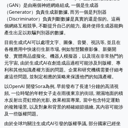
（GAN）是由兩個神經網絡組成, 一個是生成器
（Generator）負責生成新數據, 而另一個是判別器
（Discriminator）負責判斷數據是真實的還是假的。這兩
個網絡互相競爭, 不斷提升自己的能力, 最終使得生成器能夠
產生出足以欺騙判別器的數據。
目前生成式AI可以處理文字、圖像、音樂、視訊等, 並且在
各種應用中快速衍生新市場, 例如智慧醫療影像、新藥開
發、實體商品虛擬化、機器人模擬器，以及現在非常熱門的
元宇宙, 由於生成式AI在創造成品過程可能涉及到版權、專
利和其他知識產權方面的問題。企業和研究機構需要仔細考
慮這些問題, 並制定相應的策略來保護他們的知識產權。
以OpenAI 開發Sora為例, 早前發布了長達1分鐘的高清視
頻, 一位時髦的年輕女子走在雨後東京的街頭, 潮濕地面的積
水反射出霓虹燈的光影, 效果相當專業, 當中包含特定運動
的複雜場景, 以及對象和背景的精確細節描繪, 其内容可能涉
及一些版權問題。
由於全球均關注生成式AI引發的版權爭議, 部分國家已經坐