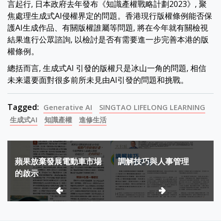
言起行, 日本政府去年發布《知識產權戰略計劃2023》, 聚
焦處理生成式AI侵權界定的問題。香港現行版權條例能否保
護AI生成作品、有關版權誰屬等問題, 將在今年就有關檢視
結果進行公眾諮詢, 以檢討是否有需要進一步完善本港的版
權條例。
總括而言, 生成式AI 引發的版權只是冰山一角的問題, 相信
未来還要面對很多前所未見由AI引發的問題和挑戰。
Tagged:
Generative AI
SINGTAO LIFELONG LEARNING
生成式AI
知識產權
進修生活
Post
蘋果放棄發展電動車市場
調解技巧與人事管理
navigation
的啟示