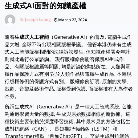
生成式AI面對的知識產權
Dr Joseph Leung
March 22, 2024
隨着
生成式人工智能
（Generative AI）的普及, 電腦生成作
品大增, 全球不時出現相關版權爭議。 儘管本港仍未有生成
式人工智能版權相關的法律訴訟發生, 但知識產權署今年計
劃就此進行公眾諮詢。 現行版權條例能否保護AI生成作
品、有關版權誰屬等問題, 均是討論的焦點所在。人類與電
腦作品保護方式有別 對於人類作品與電腦生成作品, 本港現
行版權條例的保護方式有別。 版權條例訂明, 原創的文學、
戲劇、音樂及藝術作品, 版權受到保護, 而版權擁有人為作者
本身。
所謂生成式AI（Generative AI）是一種人工智慧系統, 它能
夠通過學習大量的數據, 生成與原始數據相似的新數據。這
種技術主要依賴於深度學習技術, 其中最常見的方法包括生
成對抗網絡（GAN）、長短期記憶網絡（LSTM）和
Transformer模型（例如ChatGPT）。至於生成對抗網絡