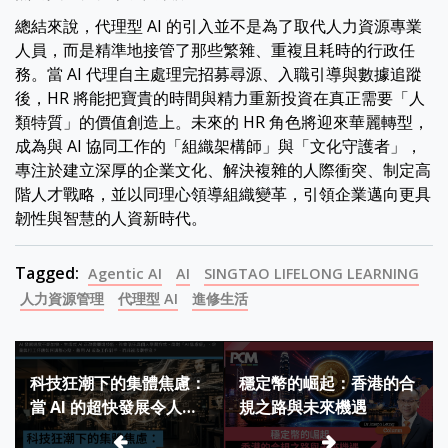
總結來說，代理型 AI 的引入並不是為了取代人力資源專業
人員，而是精準地接管了那些繁雜、重複且耗時的行政任
務。當 AI 代理自主處理完招募尋源、入職引導與數據追蹤
後，HR 將能把寶貴的時間與精力重新投資在真正需要「人
類特質」的價值創造上。未來的 HR 角色將迎來華麗轉型，
成為與 AI 協同工作的「組織架構師」與「文化守護者」，
專注於建立深厚的企業文化、解決複雜的人際衝突、制定高
階人才戰略，並以同理心領導組織變革，引領企業邁向更具
韌性與智慧的人資新時代。
Tagged:
Agentic AI
AI
SINGTAO LIFELONG LEARNING
人力資源管理
代理型 AI
進修生活
Post
科技狂潮下的集體焦慮：
穩定幣的崛起：香港的合
navigation
當 AI 的超快發展令人無
規之路與未來機遇
所適從