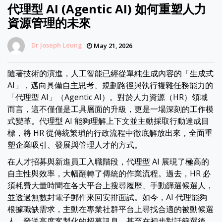
代理型 AI (Agentic AI) 如何重塑人力
資源管理的未來
Dr Joseph Leung
May 21, 2026
隨著技術的演進，人工智能已經從單純生成內容的「生成式
AI」，邁向具備自主思考、規劃路徑與執行複雜任務能力的
「代理型 AI」（Agentic AI）。對於人力資源（HR）領域
而言，這不僅僅是工具層面的升級，更是一場深刻的工作模
式變革。代理型 AI 能夠理解上下文並主動採取行動達成目
標，將 HR 從傳統繁瑣的行政流程中徹底解放出來，全面重
塑企業吸引、發展與管理人才的方式。
在人才招募與新進員工入職階段，代理型 AI 展現了極高的
自主性與效率，大幅翻轉了傳統的作業流程。過去，HR 必
須耗費大量時間在各大平台上搜尋履歷、手動篩選候選人，
並透過無數封電子郵件來回安排面試。如今，AI 代理能夠
根據職缺需求，主動在專業社群平台上尋找合適的被動候選
人、發送高度客製化的招募訊息，甚至在初步對話篩選後，