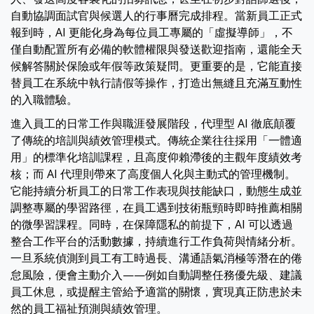
自動協調面試官與候選人的行事曆完成排程。當新員工正式
報到時，AI 更能化身為每位員工專屬的「虛擬導師」，不
僅自動配置所有必備的軟體權限與發送歡迎指南，還能全天
候解答關於保險或年假等政策疑問。更重要的是，它能直接
替員工在系統中執行請假等操作，打造出無縫且充滿互動性
的入職體驗。
進入員工的日常工作與職涯發展階段，代理型 AI 徹底顛覆
了傳統的培訓與績效管理模式。傳統企業往往採用「一體適
用」的標準化培訓課程，且高度仰賴滯後的主觀年度績效考
核；而 AI 代理則帶來了高度個人化與主動式的管理機制。
它能持續分析員工的日常工作表現與技能缺口，動態生成並
調整專屬的學習路徑，在員工遇到技術瓶頸時即時推薦相關
的微學習課程。同時，在保障隱私的前提下，AI 可以透過
整合工作平台的活動數據，持續進行工作負荷與情緒分析。
一旦系統偵測到員工有工時過長、溝通語氣消極等潛在的倦
怠風險，便會主動介入——例如自動調整任務優先級、建議
員工休息，或提醒主管給予適當的關懷，實現真正防患於未
然的員工福祉預測與績效管理。