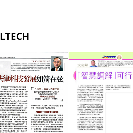
LTECH
ALTERNATE DISPUTE
RESOLUTION 另類解決爭議
BUSINESS 商業