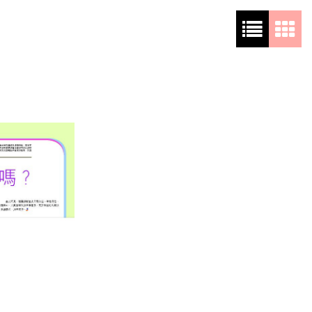
ALTERNATE DISPUTE
RESOLUTION 另類解決爭議