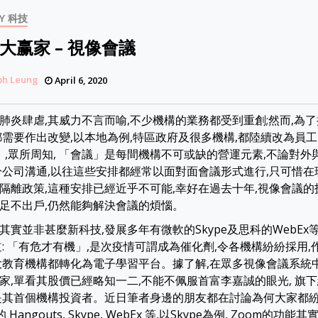
Y 科技
大赢家 – 視像會議
ph Leung
April 6, 2020
肺炎肆虐,其威力不言而喻,不少機構的業務都受到重創;然而,為
都需要作出改變,以本地為例,特區政府及很多機構,都陸續改為員工 
me」,眾所周知, 「會議」是每間機構不可或缺的營運元素,不論對
分公司溝通,以往這些安排都經常以面對面會議形式進行,只可惜在
隔離政策,這種安排已經近乎不可能,幸好在過去十年,視像會議的
足不出戶,仍然能夠解決會議的煩惱。
其實並非甚麼新科技,發展多年有微軟的Skype及思科的WebEx等
道: 「有危才有機」,是次疫情可謂成為催化劑,令各機構紛紛採用
大教育機構都轉化為電子學習平台。據了解,在眾多視像會議系統中, 
家,單看其股價已經略知一二,不能不佩服首富李嘉誠的眼光, 旗
經是其首個機構投資者。近日筆者身邊的朋友都在討論為何大家都紛紛
的 Hangouts, Skype, WebEx 等,以Skype為例, Zoom的