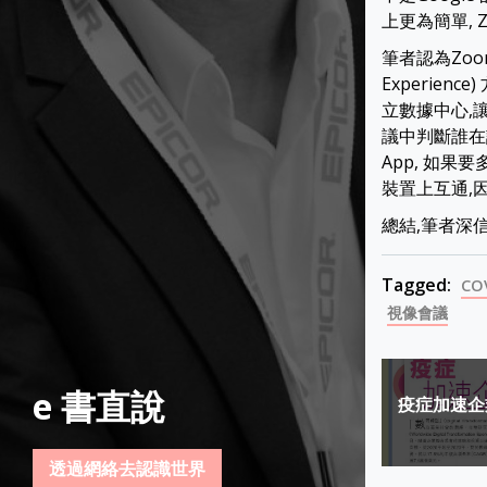
上更為簡單, 
筆者認為Zoom的
Experie
立數據中心,
議中判斷誰在
App, 如
裝置上互通,
總結,筆者深
Tagged:
CO
視像會議
Post
e 書直說
疫症加速企
navigat
透過網絡去認識世界