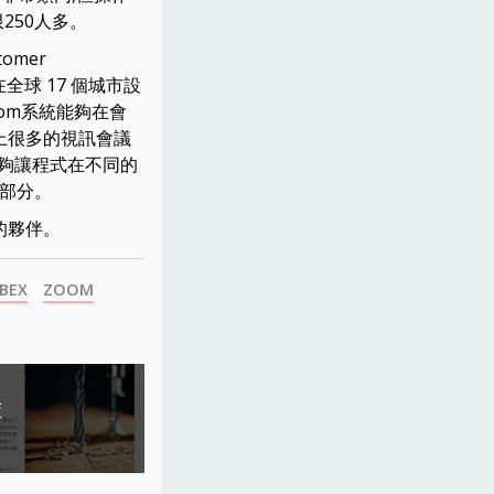
限250人多。
tomer
在全球 17 個城市設
om系統能夠在會
上很多的視訊會議
能夠讓程式在不同的
一部分。
的夥伴。
BEX
ZOOM
策