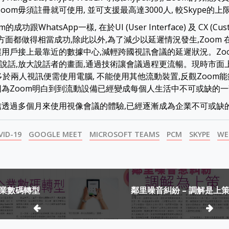
Zoom毋須註冊就可使用, 並可支援最高達3000人, 較Skype的上
成功跟WhatsApp一樣, 在於UI (User Interface) 及 CX (Cus
nce) 方面都做得相當成功,除此以外,為了減少以延遲情況發生,Zoom 
讓用戶接上最靠近的數據中心,減輕跨國視訊會議的延遲狀況。Zo
說話,放大說話者的畫面,通過技術讓會議過程更流暢。現時市面
果要多於兩人視訊便需使用電腦, 不能使用其他流動裝置,反觀Zoom
因為Zoom明白到到流動設備已經變成每個人生活中不可或缺的
信透過多個月來使用視像會議的體驗,已經逐漸成為企業不可或缺
VID-19
GOOGLE MEET
MICROSOFT TEAMS
PCM
SKYPE
WE
業數碼轉型
鄰里噪音糾紛 – 調解是上
ion