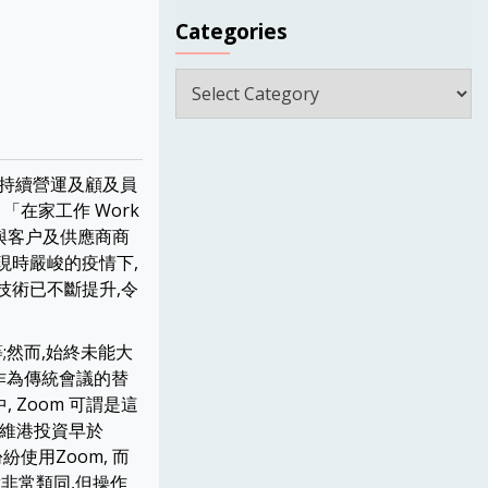
Categories
Categories
了持續營運及顧及員
「在家工作 Work
外與客户及供應商商
現時嚴峻的疫情下,
技術已不斷提升,令
;然而,始終未能大
,作為傳統會議的替
Zoom 可謂是這
下維港投資早於
使用Zoom, 而
功能其實非常類同,但操作