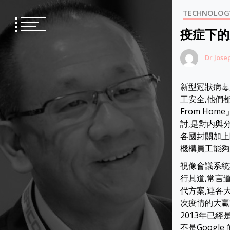
Skip
TECHNOLOG
to
content
疫症下的
Dr Jose
新型冠狀病毒
工安全,他們
From Ho
討,是對内與
各國封關加上
機構員工能夠
視像會議系統
行其道,常言
代方案,連各
次疫情的大贏
2013年已
不是Google 