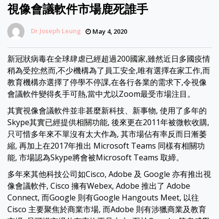
視像會議軟件市場鹿死誰手
Dr Joseph Leung
May 4, 2020
新冠狀病毒在全球肆虐已經超過200國家,雖然近日多國疫情
稍為受控;然而,不少機構為了員工安全,唯有選擇在家工作,而
教育機構亦選擇了停學不停課,在各行各業的需求下,令視像
會議軟件變得炙手可熱,當中尤以Zoom最受市場注目。
其實視像會議軟件並非甚麼新科技、新事物, 使用了多年的
Skype其實已經提供相關功能, 後來更在2011年被微軟收購,
只可惜多年來不單沒有太大作為, 其市場佔有率反而日漸萎
縮, 再加上在2017年推出 Microsoft Teams 同樣有相關功
能, 市場認為Skype將會被Microsoft Teams 取締。
多年來其他科技公司如Cisco, Adobe 及 Google 亦有推出視
像會議軟件, Cisco 擁有Webex, Adobe 推出了 Adobe
Connect, 而Google 則有Google Hangouts Meet, 以往
Cisco 主要聚焦於商業市場, 而Adobe 則有涉獵商業及教育