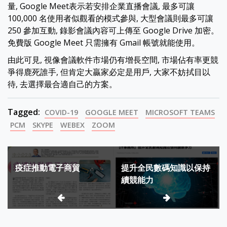
量, Google Meet表示若安排企業直播會議, 最多可讓
100,000 名使用者似觀看的模式參與, 大型會議則最多可讓
250 參加互動, 錄影會議內容可上傳至 Google Drive 加密。
免費版 Google Meet 只需擁有 Gmail 帳號就能使用。
由此可見, 視像會議軟件市場仍有增長空間, 市場佔有率更競
爭得鹿死誰手, 但肯定大贏家必定是用戶, 大家不妨拭目以
待, 去選擇最合適自己的方案。
Tagged:
COVID-19
GOOGLE MEET
MICROSOFT TEAMS
PCM
SKYPE
WEBEX
ZOOM
Post
疫症推動電子商貿
提升全民數碼知識以保持
navigation
續競能力