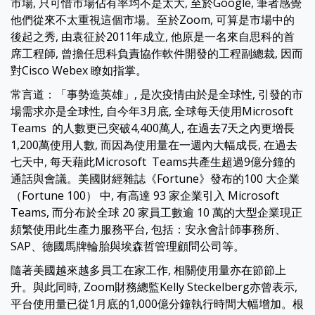
市場, 只可惜市場佔有率均不是太大, 至於Google, 筆者感覺
他們從來不太重視這個市場。至於Zoom, 可算是市場中的
後起之秀, 由袁征於2011年成立, 他原是一名來自思科的首
席工程師, 曾擔任思科負責協作軟件開發的工程副總裁, 因而
對Cisco Webex 瞭如指掌。
常言道：「事勢造英雄」, 是次疫情由於是全球性, 引發的市
場需求亦是全球性, 自今年3月底, 全球每天使用Microsoft
Teams 的人數更已突破4,400萬人, 在過去7天之內更增長
1,200萬使用人數, 而因為使用量在一週內大幅成長, 在過去
七天中, 每天藉此Microsoft Teams共產生超過9億分鐘的
通話與會議。美國財經雜誌《Fortune》發布的100 大企業
（Fortune 100） 中, 有高達 93 家企業引入 Microsoft
Teams, 而分布於全球 20 家員工數逾 10 萬的大型企業現正
頻繁使用此生產力服務平台, 包括：安永會計師事務所、
SAP、德國馬牌輪胎與埃森哲管理顧問公司等。
隨著美國越來越多員工在家工作, 相關使用量亦在節節上
升。與此同時, Zoom財務總監Kelly Steckelberg亦曾表示,
平台使用量已從1月底的1,000億分鐘執行時間大幅增加。根