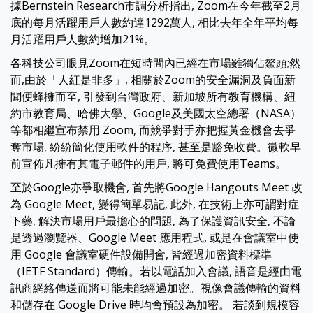
據Bernstein Research市調分析指出, Zoom在今年截至2月
底的每月活躍用戶人數約達1292萬人, 相比去年全年平均每
月活躍用戶人數約增加21%。
各科技公司眼見Zoom在短時間內已經在市場雖獨佔鰲頭;然
而,由於「人紅是非多」, 相關於Zoom的安全漏洞及負面新
聞便蜂擁而至, 引發到台灣政府、新加坡所有教育機構、紐
約市教育局、哈佛大學、Google及美國太空總署（NASA）
等都相繼宣布禁用 Zoom, 而競爭對手亦把握黃金機會去爭
奪市場, 紛紛簡化使用軟件的程序, 甚至是豁免收費。微軟早
前宣佈凡擁有其電子郵件的用戶, 將可免費使用Teams。
至於Google亦爭取機會, 首先將Google Hangouts Meet 改
為 Google Meet, 變得簡單易記, 此外, 在技術上亦可謂對症
下藥, 解決市場用戶最擔心的問題, 為了保護資訊安全, 不論
是透過瀏覽器、Google Meet 應用程式, 或是在會議室中使
用 Google 會議室硬件設備開會, 皆經過加密資料標準
（IETF Standard）傳輸。若以電話加入會議, 語音是經由電
訊商網絡傳送而將可能未能經過加密。視像會議傳輸的資料
和儲存在 Google Drive 時均會預設為加密。 若談到規模容