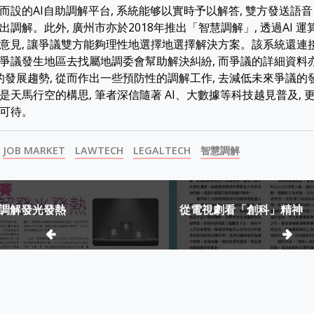
而設的AI自助調解平台, 系統能够以實時予以解答, 雙方發送語
調解。此外, 廣州市亦於2018年推出「智慧調解」, 透過AI 
意見, 讓爭議雙方能夠理性地選擇地選擇解決方案。該系統還連
爭議發生地區去找屬地調委會幫助解決糾紛, 而爭議的詳細資料
内的發展趨勢, 從而作出一些預防性的調解工作, 去減低未來爭議的發
是天馬行空的構思, 筆者深信隨著 AI、大數據等科技越見普及,
可待。
JOB MARKET
LAWTECH
LEGALTECH
智慧調解
調解發光發熱
從電視劇看「創科」精神
ion