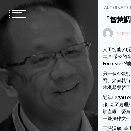
Skip
ALTERNATE
to
content
「智慧調
Dr Jose
人工智能(AI
年,AI帶來的
Forrest
另一個AI強勁的
習」如何執行
將機器學習工
近年Legal
作, 甚至處理
財產權、勞資
一些法律文件
至於調解, 筆