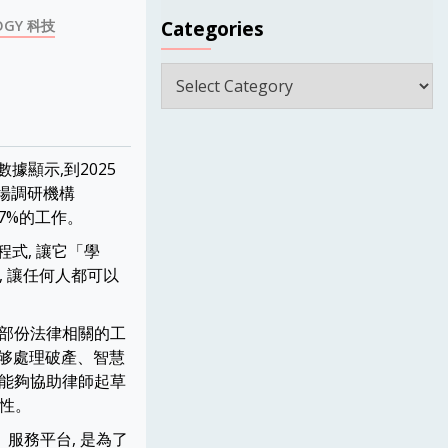
Categories
OGY 科技
Categories
數據顯示,到2025
市場調研機構
國7%的工作。
腦程式, 讓它「學
 讓任何人都可以
夠替代部份法律相關的工
 能够處理破產、智慧
且能夠協助律師起草
行性。
」服務平台, 是為了