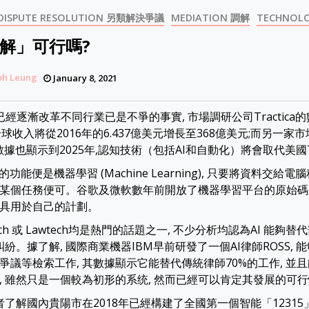
 DISPUTE RESOLUTION 另類解決爭議
MEDIATION 調解
TECHNOL
解」可行嗎?
ph Leung
January 8, 2021
)已經逐漸改革不同行業已是不爭的事實, 市場調研公司Tractica的
全球收入將從2016年的6.437億美元增長至368億美元;而另一家
er的數據也顯示到2025年,認知技術（包括AI和自動化）將會取代美
功能便是機器學習 (Machine Learning), 只要將資料交給電
某個任務便可。谷歌及微軟數年前開放了機器學習平台的原始碼,
具用於自己的計劃。
Tech 或 Lawtech均是熱門的話題之一, 不少分析均認為AI 能
糾紛。據了解, 國際商業機器IBM早前研發了一個AI律師ROSS,
爭議等檢索工作, 其數據顯示它能替代傳統律師70%的工作, 並
, 雖然只是一個較為初形的系统, 然而已經可以肯定其發展的可
者了解國內貴陽市在2018年已經構建了全國第一個智能「12315