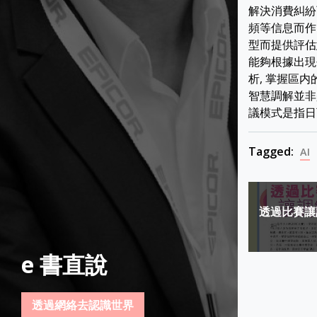
解決消費糾紛
頻等信息而作出
型而提供評估
能夠根據出現
析, 掌握區
智慧調解並非
議模式是指日
Tagged:
AI
Post
透過比賽讓
navigat
e 書直說
透過網絡去認識世界