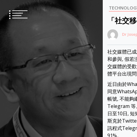
Skip
TECHNOLOG
to
content
「社交移
Dr Jose
社交媒體已成
和參與, 假若
交媒體的受歡
體平台出現問
近日由於Wha
同意Whats
帳號, 不能夠
Telegram
日至10日, 
斯克於Twit
訊程式Tele
91%。