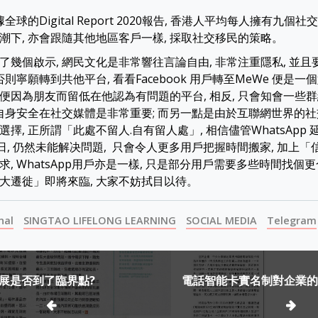
全球的Digital Report 2020報告, 香港人平均每人擁有九個
潮下, 亦會跟隨其他地區客戶一樣, 採取社交移民的策略。
了幾個啟示, 網民文化是非常響往言論自由, 非常注重隱私, 並
否則寧願轉到共他平台, 看看Facebook 用戶轉至MeWe 便是
便因為朋友而留低在他認為有問題的平台, 相反, 只會知會一些
著自身安全在社交媒體是非常重要; 而另一點是由於互聯網世界的社
擇, 正所謂「此處不留人.自有留人處」, 相信儘管WhatsApp
5日, 仍然未能解决問題, 只會令人更多用戶把握時間搬家, 加上
, WhatsApp用戶亦是一樣, 只是部分用戶需要多些時間找個更
大遷徙」即將來臨, 大家不妨拭目以待。
nal
SINGTAO LIFELONG LEARNING
SOCIAL MEDIA
Telegram
展是否到了臨界點?
電話智能卡實名制對企業的
ion