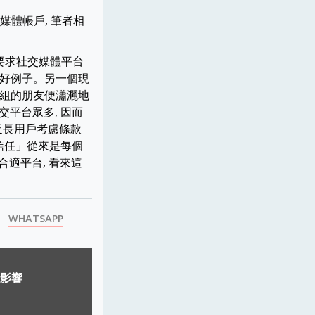
社交媒體帳戶, 筆者相
且要求社交媒體平台
一個好例子。另一個現
群組的朋友便瀟灑地
交平台眾多, 因而
 延長用戶考慮條款
「信任」從來是每個
合適平台, 看來這
WHATSAPP
影響