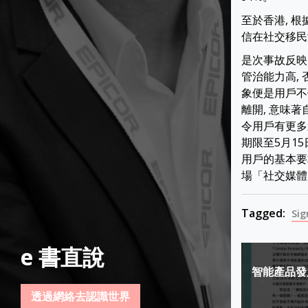
至於香港, 根據
信在社交移民
是次事故反映
管治能力高, 
象便是用戶不
離開, 意味
令用戶有更多選
期限至5月1
用戶的基本要求
場「社交媒體
Tagged:
Sig
e 書直說
Post
智能產品發
navigat
透過網絡去認識世界