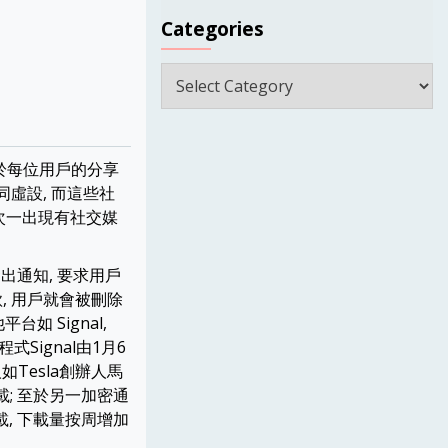
Categories
Categories
於每位用戶的分享
形同虛設, 而這些社
每次一出現有社交媒
發出通知, 要求用戶
款, 用戶就會被刪除
如 Signal,
式Signal由1月6
如Tesla創辦人馬
下載; 至於另一加密通
下載, 下載量按周增加