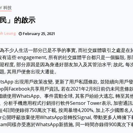
Y 科技
民」的啟示
ph Leung
February 25, 2021
為不少人生活一部分已是不爭的事實, 而社交媒體吸引之處是在
沒有這些 engagement, 所有的社交媒體平台都只是一個軀殼, 
迎程度, 部分原因是因為身邊好朋友加入及其管治水平; 故此, 
題, 其用戶便會出現大遷徙。
tsApp 出現用戶政策改變, 更新了用戶私隱條款, 並陸續向用戶
App與Facebook共享用戶資訊, 若在2021年2月8日前仍未同意條
繼續使用WhatsApp。事件震動全球, 其客戶紛紛大逃忘, 轉至其他平台
 等。分析手機應用程式行銷排行軟件Sensor Tower表示, 加密通訊程
短短4日間便錄得750萬次下載, 按周暴增4,200%, 加上不少國際名人
ter公開呼籲放棄使用WhatsApp並轉投Signal, 帶動更多人蜂擁
gram同樣亦受惠於WhatsApp新措施, 同一時間亦錄得900萬次