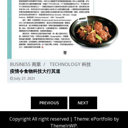
BUSINESS 商業
TECHNOLOGY 科技
疫情令食物科技大行其道
July 27, 2021
Posts
pagination
PREVIOUS
NEXT
Copyright All right reserved
|
Theme: ePortfolio by
ThemeInWP
.